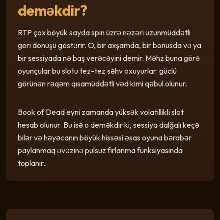
deməkdir?
RTP çox böyük sayda spin üzrə nəzəri uzunmüddətli
geri dönüşü göstərir. O, bir axşamda, bir bonusda və ya
bir sessiyada nə baş verəcəyini demir. Məhz buna görə
oyunçular bu slotu tez-tez səhv oxuyurlar: güclü
görünən rəqəm qısamüddətli vəd kimi qəbul olunur.
Book of Dead eyni zamanda yüksək volatillikli slot
hesab olunur. Bu isə o deməkdir ki, sessiya dalğalı keçə
bilər və həyəcanın böyük hissəsi əsas oyuna bərabər
paylanmaq əvəzinə pulsuz fırlanma funksiyasında
toplanır.