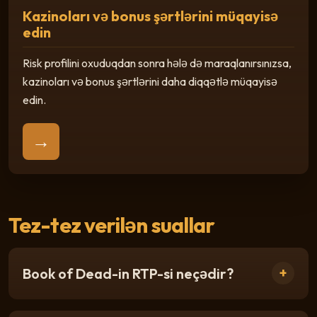
Kazinoları və bonus şərtlərini müqayisə
edin
Risk profilini oxuduqdan sonra hələ də maraqlanırsınızsa,
kazinoları və bonus şərtlərini daha diqqətlə müqayisə
edin.
→
Tez-tez verilən suallar
Book of Dead-in RTP-si neçədir?