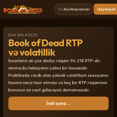
Azərbaycanca
İcmal
Demo
Necə oynamaq
Qeydiyyat
DIL
RISK BƏLƏDÇISI
Book of Dead RTP
və volatillik
İnsanların ən çox dediyi rəqəm 96.21% RTP-dir,
amma bu hekayənin yalnız bir hissəsidir.
Praktikada vacib olan yüksək volatilliyin sessiyanın
hissinə necə təsir etməsi və heç bir RTP rəqəminin
bonusun nə vaxt gələcəyini deməməsidir.
İndi oyna
→