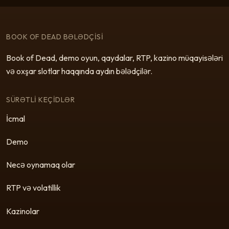
BOOK OF DEAD BƏLƏDÇISI
Book of Dead, demo oyun, qaydalar, RTP, kazino müqayisələri
və oxşar slotlar haqqında aydın bələdçilər.
SÜRƏTLI KEÇIDLƏR
İcmal
Demo
Necə oynamaq olar
RTP və volatillik
Kazinolar