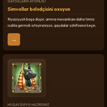
QAYDALARIN AYDINLIĞI
Simvollar bələdçisini oxuyun
Riyaziyyatı başa düşür, amma mexanikanı daha təmiz
izahla görmək istəyirsinizsə, qaydalar səhifəsinə keçin.
→
MÜQAYISƏYƏ HAZIRSINIZ