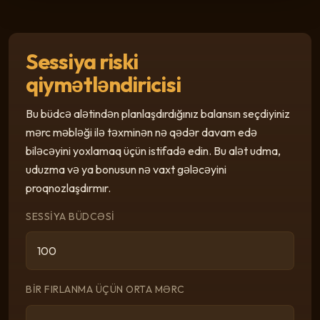
Sessiya riski
qiymətləndiricisi
Bu büdcə alətindən planlaşdırdığınız balansın seçdiyiniz
mərc məbləği ilə təxminən nə qədər davam edə
biləcəyini yoxlamaq üçün istifadə edin. Bu alət udma,
uduzma və ya bonusun nə vaxt gələcəyini
proqnozlaşdırmır.
SESSIYA BÜDCƏSI
BIR FIRLANMA ÜÇÜN ORTA MƏRC