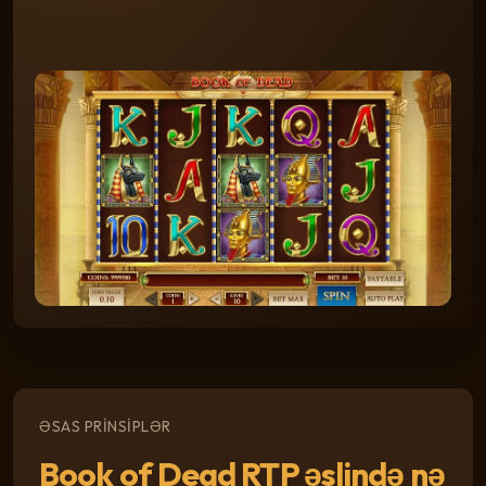
ƏSAS PRINSIPLƏR
Book of Dead RTP əslində nə