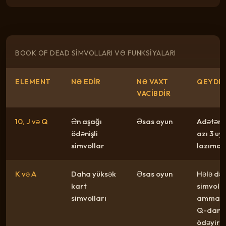
BOOK OF DEAD SIMVOLLARI VƏ FUNKSIYALARI
ELEMENT
NƏ EDIR
NƏ VAXT
QEYDL
VACIBDIR
10, J və Q
Ən aşağı
Əsas oyun
Adətən ö
ödənişli
azı 3 uy
simvollar
lazımdır
K və A
Daha yüksək
Əsas oyun
Hələ də 
kart
simvollar
simvolları
amma ço
Q-dan 
ödəyir.