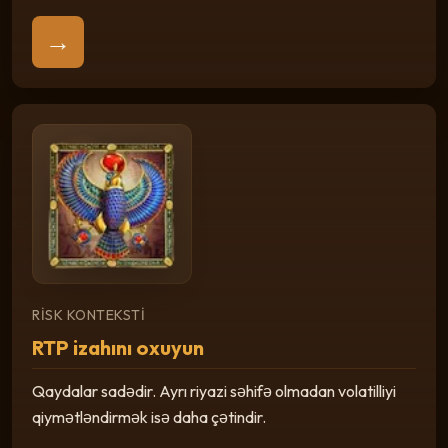
→
RISK KONTEKSTI
RTP izahını oxuyun
Qaydalar sadədir. Ayrı riyazi səhifə olmadan volatilliyi
qiymətləndirmək isə daha çətindir.