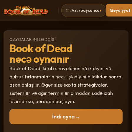
Necə oynamaq
Azərbaycanca
İcmal
Demo
Qeydiyyat
DIL
QAYDALAR BƏLƏDÇISI
Book of Dead
necə oynanır
Book of Dead, kitab simvolunun nə etdiyini və
pulsuz fırlanmaların necə işlədiyini bildikdən sonra
asan anlaşılır. Əgər sizə saxta strategiyalar,
sistemlər və ağır terminlər olmadan sadə izah
lazımdırsa, buradan başlayın.
İndi oyna
→