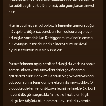
təsadüfi seçilir və bütün funksiyada genişlənən simvol
olur.
Həmin seçilmiş simvol pulsuz fırlanmalar zamanı uyğun
mövqelərə düşərsə, barabanı tam dolduraraq əlavə
ödənişlər yarada bilər. Retrigger mümkündür, amma
bu, oyunçunun məcbur edə biləcəyi nümunə deyil,
oyunun strukturunun bir hissəsidir.
Pulsuz fırlanma açılışı scatter ödənişi də verir və bonus
zamanı əlavə kitab simvolları daha çox fırlanma
qazandıra bilər. Book of Dead-in bir çox versiyasında
uduşdan sonra tanış gamble ekranı da mövcuddur. O
olduqda adətən rəngi düzgün təxmin etməklə 2x, kart
növünü düzgün seçməklə 4x əldə etmək olur. Kiçik
uduşu tez böyüdə bilər, amma əlavə risk də yaradır.