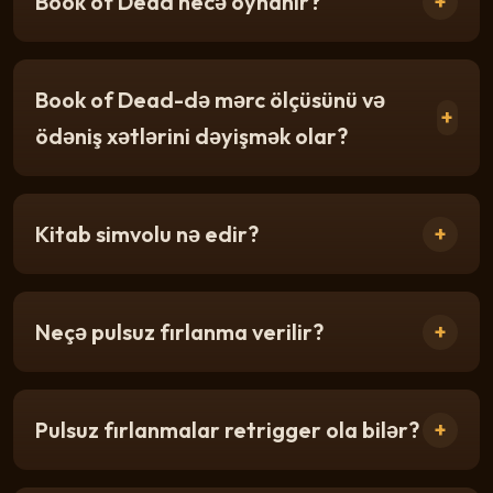
Book of Dead necə oynanır?
Book of Dead-də mərc ölçüsünü və
ödəniş xətlərini dəyişmək olar?
Kitab simvolu nə edir?
Neçə pulsuz fırlanma verilir?
Pulsuz fırlanmalar retrigger ola bilər?