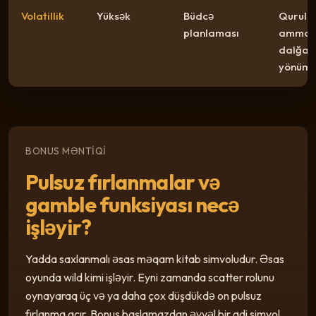
Volatillik
Yüksək
Büdcə
Quruluş
planlaması
amma n
dalğalı
yönümlü
BONUS MƏNTIQI
Pulsuz fırlanmalar və
gamble funksiyası necə
işləyir?
Yadda saxlanmalı əsas məqam kitab simvoludur. Əsas
oyunda wild kimi işləyir. Eyni zamanda scatter rolunu
oynayaraq üç və ya daha çox düşdükdə on pulsuz
fırlanma açır. Bonus başlamazdan əvvəl bir adi simvol