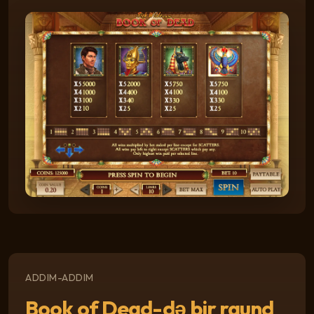
ADDIM-ADDIM
Book of Dead-də bir raund