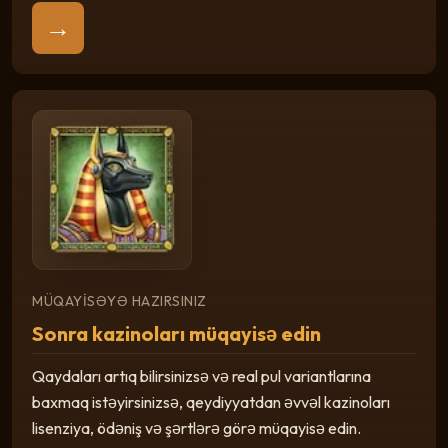
→
MÜQAYISƏYƏ HAZIRSINIZ
Sonra kazinoları müqayisə edin
Qaydaları artıq bilirsinizsə və real pul variantlarına
baxmaq istəyirsinizsə, qeydiyyatdan əvvəl kazinoları
lisenziya, ödəniş və şərtlərə görə müqayisə edin.