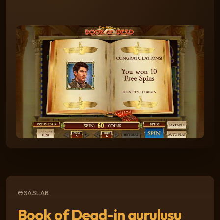
ƏSASLAR
Book of Dead-in quruluşu