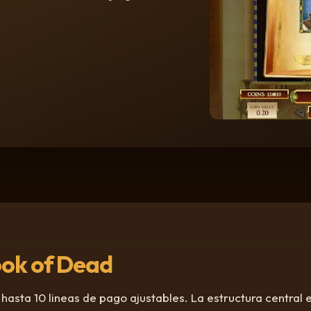
ok of Dead
 hasta 10 lineas de pago ajustables. La estructura central 