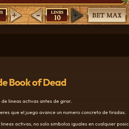
de Book of Dead
de lineas activas antes de girar.
eres que el juego avance un numero concreto de tiradas.
neas activas, no solo simbolos iguales en cualquier posic