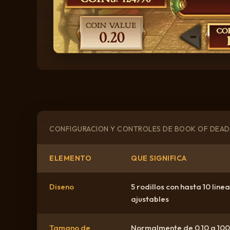
CONFIGURACION Y CONTROLES DE BOOK OF DEAD
ELEMENTO
QUE SIGNIFICA
Diseno
5 rodillos con hasta 10 line
ajustables
Tamano de
Normalmente de 0.10 a 100