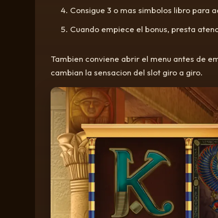
Consigue 3 o mas simbolos libro para act
Cuando empiece el bonus, presta atenci
Tambien conviene abrir el menu antes de empe
cambian la sensacion del slot giro a giro.