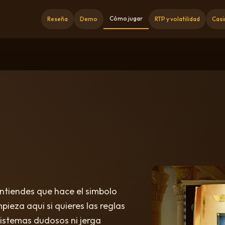
Cómo jugar
Reseña
Demo
RTP y volatilidad
Casi
ntiendes que hace el simbolo
pieza aqui si quieres las reglas
 sistemas dudosos ni jerga