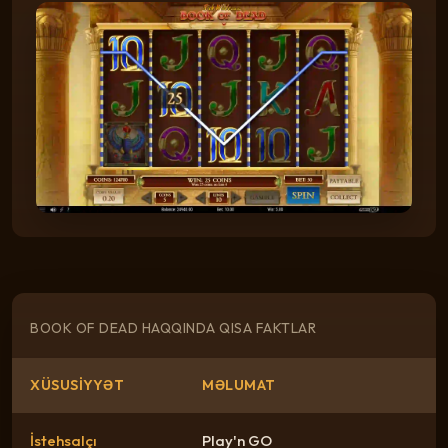
BOOK OF DEAD HAQQINDA QISA FAKTLAR
XÜSUSIYYƏT
MƏLUMAT
İstehsalçı
Play'n GO