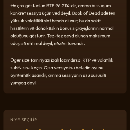
Ən çox göstərilən RTP 96.21%-dir, amma bu rəqəm
konkret sessiya üçün vəd deyil. Book of Dead adətən
yüksək volatillikli slot hesab olunur; bu da sakit
hissələrin və daha kəskin bonus sıçrayışlarının normal
olduğunu göstərir. Tez-tez qeyd olunan maksimum
uduş isə ehtimal deyil, nəzəri tavandır.
Əgər sizə tam riyazi izah lazımdırsa, RTP və volatillik
səhifəsinə keçin. Qısa versiya isə belədir: oyunu
öyrənmək asandır, amma sessiyanın özü xüsusilə
yumşaq deyil.
NIYƏ SEÇILIR