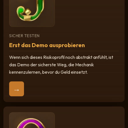
SICHER TESTEN
Erst das Demo ausprobieren
Wenn sich dieses Risikoprofil noch abstrakt anfühlt, ist
das Demo der sicherste Weg, die Mechanik
kennenzulernen, bevor du Geld einsetzt.
→