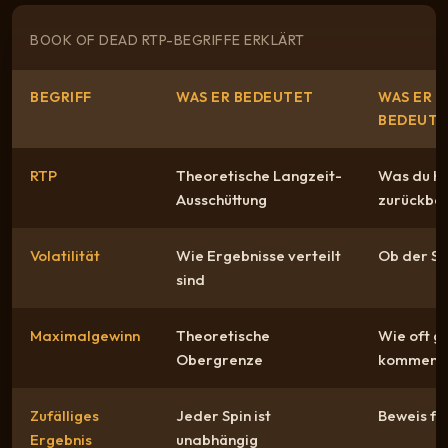
BOOK OF DEAD RTP-BEGRIFFE ERKLÄRT
BEGRIFF
WAS ER BEDEUTET
WAS ER N
BEDEUTE
RTP
Theoretische Langzeit-
Was du h
Ausschüttung
zurückbe
Volatilität
Wie Ergebnisse verteilt
Ob der Slo
sind
Maximalgewinn
Theoretische
Wie oft g
Obergrenze
kommen
Zufälliges
Jeder Spin ist
Beweis fü
Ergebnis
unabhängig