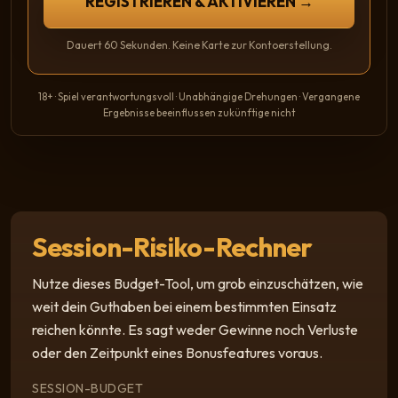
REGISTRIEREN & AKTIVIEREN →
Dauert 60 Sekunden. Keine Karte zur Kontoerstellung.
18+ · Spiel verantwortungsvoll · Unabhängige Drehungen · Vergangene
Ergebnisse beeinflussen zukünftige nicht
Session-Risiko-Rechner
Nutze dieses Budget-Tool, um grob einzuschätzen, wie
weit dein Guthaben bei einem bestimmten Einsatz
reichen könnte. Es sagt weder Gewinne noch Verluste
oder den Zeitpunkt eines Bonusfeatures voraus.
SESSION-BUDGET