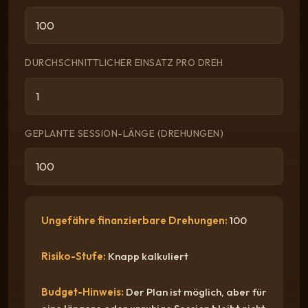
DURCHSCHNITTLICHER EINSATZ PRO DREH
GEPLANTE SESSION-LÄNGE (DREHUNGEN)
Ungefähre finanzierbare Drehungen:
100
Risiko-Stufe:
Knapp kalkuliert
Budget-Hinweis:
Der Plan ist möglich, aber für